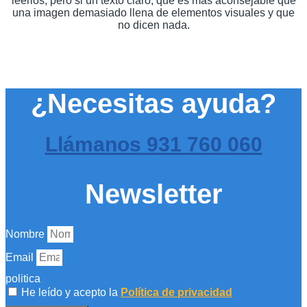
leerlos, pero si un texto claro, que es más aconsejable que
una imagen demasiado llena de elementos visuales y que
no dicen nada.
¿Necesitas ayuda?
Llámanos
931 760 060
Newsletter
Nombre
Email
politica
He leído y acepto la
Política de privacidad