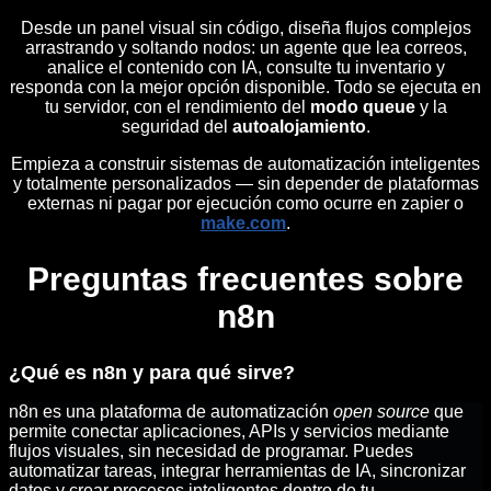
Desde un panel visual sin código, diseña flujos complejos
arrastrando y soltando nodos: un agente que lea correos,
analice el contenido con IA, consulte tu inventario y
responda con la mejor opción disponible. Todo se ejecuta en
tu servidor, con el rendimiento del
modo queue
y la
seguridad del
autoalojamiento
.
Empieza a construir sistemas de automatización inteligentes
y totalmente personalizados — sin depender de plataformas
externas ni pagar por ejecución como ocurre en zapier o
make.com
.
Preguntas frecuentes sobre
n8n
¿Qué es n8n y para qué sirve?
n8n es una plataforma de automatización
open source
que
permite conectar aplicaciones, APIs y servicios mediante
flujos visuales, sin necesidad de programar. Puedes
automatizar tareas, integrar herramientas de IA, sincronizar
datos y crear procesos inteligentes dentro de tu