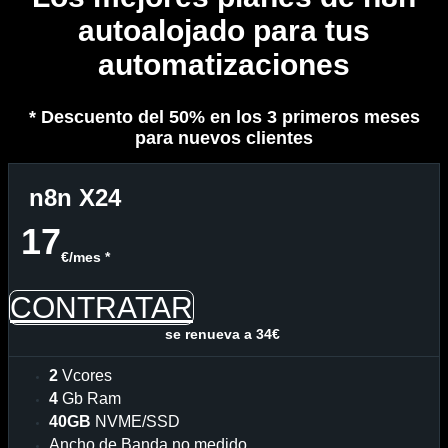
autoalojado para tus
automatizaciones
* Descuento del 50% en los 3 primeros meses
para nuevos clientes
n8n X24
17
€/mes *
CONTRATAR
se renueva a 34€
2
Vcores
4
Gb Ram
40GB
NVME/SSD
Ancho de Banda no medido