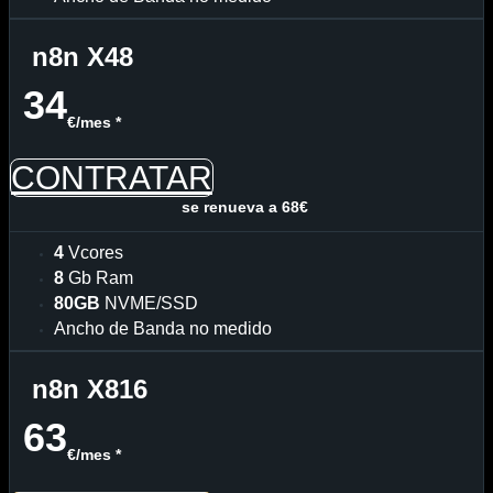
n8n X48
34
€/mes *
CONTRATAR
se renueva a 68€
4
Vcores
8
Gb Ram
80GB
NVME/SSD
Ancho de Banda no medido
n8n X816
63
€/mes *