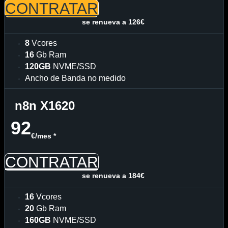
CONTRATAR
se renueva a 126€
8
Vcores
16
Gb Ram
120GB
NVME/SSD
Ancho de Banda no medido
n8n X1620
92
€/mes *
CONTRATAR
se renueva a 184€
16
Vcores
20
Gb Ram
160GB
NVME/SSD