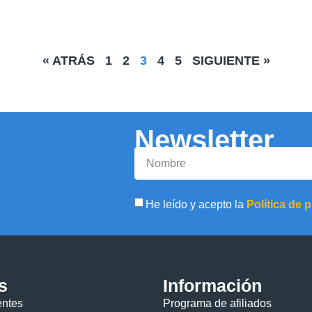
« ATRÁS
1
2
3
4
5
SIGUIENTE »
Newsletter
He leído y acepto la
Política de 
s
Información
entes
Programa de afiliados