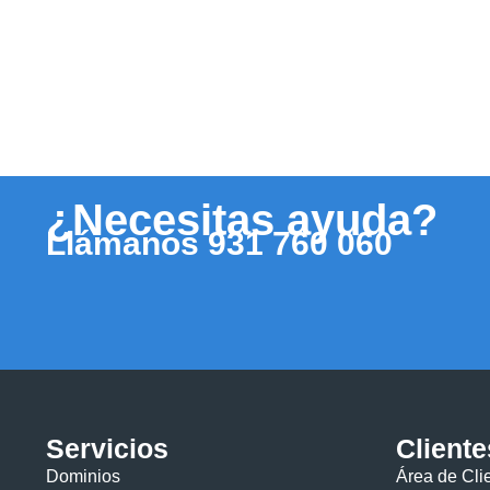
¿Necesitas ayuda?
Llámanos
931 760 060
Servicios
Cliente
Dominios
Área de Cli