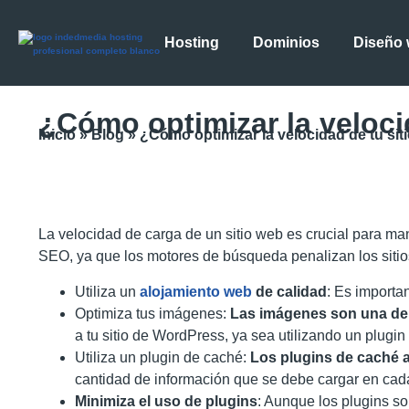
Hosting
Dominios
Diseño
¿Cómo optimizar la veloci
Inicio
»
Blog
»
¿Cómo optimizar la velocidad de tu si
La velocidad de carga de un sitio web es crucial para man
SEO, ya que los motores de búsqueda penalizan los sitio
Utiliza un
alojamiento web
de calidad
: Es importa
Optimiza tus imágenes:
Las imágenes son una de
a tu sitio de WordPress, ya sea utilizando un plugi
Utiliza un plugin de caché:
Los plugins de caché a
cantidad de información que se debe cargar en cad
Minimiza el uso de plugins
: Aunque los plugins s