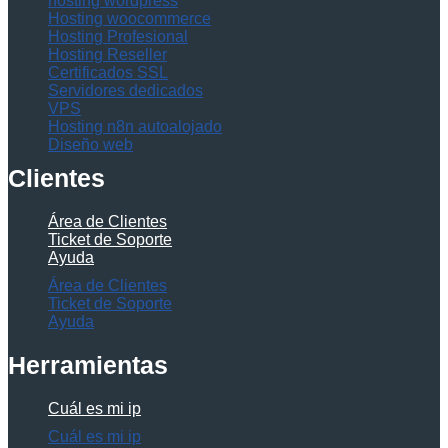
hosting wordpress
Hosting woocommerce
Hosting Profesional
Hosting Reseller
Certificados SSL
Servidores dedicados
VPS
Hosting n8n autoalojado
Diseño web
Clientes
Área de Clientes
Ticket de Soporte
Ayuda
Área de Clientes
Ticket de Soporte
Ayuda
Herramientas
Cuál es mi ip
Cuál es mi ip