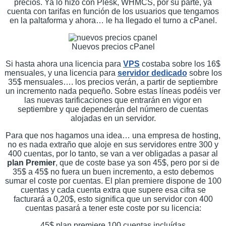
precios. Ya lo hizo con Plesk, WHMCS, por su parte, ya
cuenta con tarifas en función de los usuarios que tengamos
en la paltaforma y ahora… le ha llegado el turno a cPanel.
Nuevos precios cPanel
Si hasta ahora una licencia para
VPS
costaba sobre los 16$
mensuales, y una licencia para
servidor dedicado
sobre los
35$ mensuales…. los precios verán, a partir de septiembre
un incremento nada pequeño. Sobre estas líneas podéis ver
las nuevas tarificaciones que entrarán en vigor en
septiembre y que dependerán del número de cuentas
alojadas en un servidor.
Para que nos hagamos una idea… una empresa de hosting,
no es nada extraño que aloje en sus servidores entre 300 y
400 cuentas, por lo tanto, se van a ver obligadas a pasar al
plan Premier
, que de coste base ya son 45$, pero por si de
35$ a 45$ no fuera un buen incremento, a esto debemos
sumar el coste por cuentas. El plan premiere dispone de 100
cuentas y cada cuenta extra que supere esa cifra se
facturará a 0,20$, esto significa que un servidor con 400
cuentas pasará a tener este coste por su licencia:
45$ plan premiere 100 cuentas incluídas