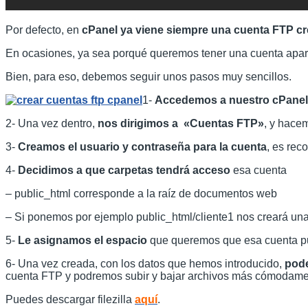
Por defecto, en
cPanel ya viene siempre una cuenta FTP c
En ocasiones, ya sea porqué queremos tener una cuenta apart
Bien, para eso, debemos seguir unos pasos muy sencillos.
1-
Accedemos a nuestro cPanel
2- Una vez dentro,
nos dirigimos a «Cuentas FTP»
, y hacem
3-
Creamos el usuario y contraseña para la cuenta
, es rec
4-
Decidimos a que carpetas tendrá acceso
esa cuenta
– public_html corresponde a la raíz de documentos web
– Si ponemos por ejemplo public_html/cliente1 nos creará una
5-
Le asignamos el espacio
que queremos que esa cuenta p
6- Una vez creada, con los datos que hemos introducido,
pode
cuenta FTP y podremos subir y bajar archivos más cómodame
Puedes descargar filezilla
aquí
.