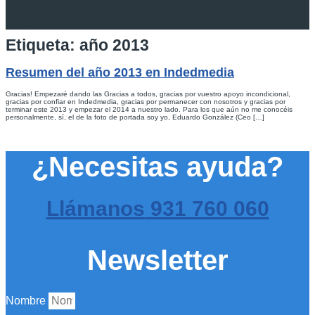
Etiqueta:
año 2013
Resumen del año 2013 en Indedmedia
Gracias! Empezaré dando las Gracias a todos, gracias por vuestro apoyo incondicional,
gracias por confiar en Indedmedia, gracias por permanecer con nosotros y gracias por
terminar este 2013 y empezar el 2014 a nuestro lado. Para los que aún no me conocéis
personalmente, sí, el de la foto de portada soy yo, Eduardo González (Ceo […]
¿Necesitas ayuda?
Llámanos
931 760 060
Newsletter
Nombre