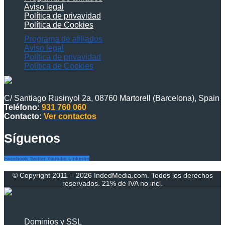
Aviso legal
Política de privavidad
Política de Cookies
Programa de afiliados
Aviso legal
Política de privavidad
Política de Cookies
C/ Santiago Rusinyol 2a, 08760 Martorell (Barcelona), Spain
Teléfono:
931 760 060
Contacto:
Ver contactos
Síguenos
Facebook
Twitter
Youtube
Linkedin
© Copyright 2011 – 2026 IndedMedia.com. Todos los derechos
reservados. 21% de IVA no incl.
Dominios y SSL