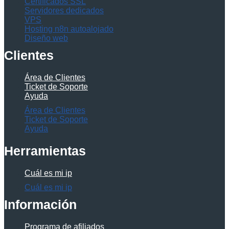
Certificados SSL
Servidores dedicados
VPS
Hosting n8n autoalojado
Diseño web
Clientes
Área de Clientes
Ticket de Soporte
Ayuda
Área de Clientes
Ticket de Soporte
Ayuda
Herramientas
Cuál es mi ip
Cuál es mi ip
Información
Programa de afiliados