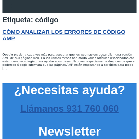
Etiqueta:
código
CÓMO ANALIZAR LOS ERRORES DE CÓDIGO
AMP
Google presiona cada vez más para asegurar que los webmasters desarrollen una versión
AMP de sus páginas web. En los últimos meses han salido varios artículos relacionados con
esta nueva tecnología, para ayudar a los desarrolladores, especialmente después de que el
poderoso Google informara que las páginas AMP están empezando a ser útiles para todos
[…]
¿Necesitas ayuda?
Llámanos
931 760 060
Newsletter