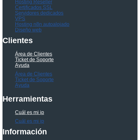
Hosting Reseller
Certificados SSL
Servidores dedicados
VPS
Hosting n8n autoalojado
Diseño web
Clientes
Área de Clientes
Ticket de Soporte
Ayuda
Área de Clientes
Ticket de Soporte
Ayuda
Herramientas
Cuál es mi ip
Cuál es mi ip
Información