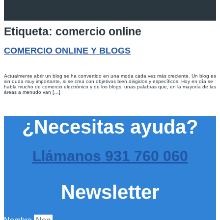
Etiqueta:
comercio online
COMERCIO ONLINE Y BLOGS
Actualmente abrir un blog se ha convertido en una moda cada vez más creciente. Un blog es
sin duda muy importante, si se crea con objetivos bien dirigidos y específicos. Hoy en día se
habla mucho de comercio electrónico y de los blogs, unas palabras que, en la mayoría de las
áreas a menudo van […]
¿Necesitas ayuda?
Llámanos
931 760 060
Newsletter