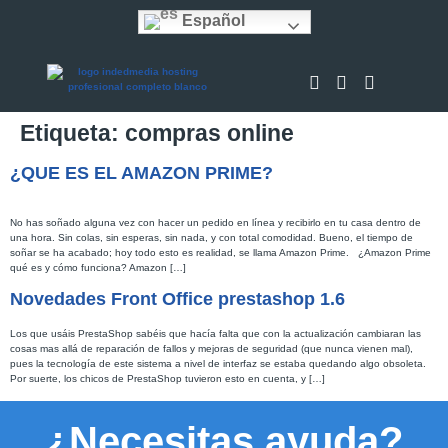
Español
Etiqueta:
compras online
¿QUE ES EL AMAZON PRIME?
No has soñado alguna vez con hacer un pedido en línea y recibirlo en tu casa dentro de
una hora. Sin colas, sin esperas, sin nada, y con total comodidad. Bueno, el tiempo de
soñar se ha acabado; hoy todo esto es realidad, se llama Amazon Prime. ¿Amazon Prime
qué es y cómo funciona? Amazon […]
Novedades Front Office prestashop 1.6
Los que usáis PrestaShop sabéis que hacía falta que con la actualización cambiaran las
cosas mas allá de reparación de fallos y mejoras de seguridad (que nunca vienen mal),
pues la tecnología de este sistema a nivel de interfaz se estaba quedando algo obsoleta.
Por suerte, los chicos de PrestaShop tuvieron esto en cuenta, y […]
¿Necesitas ayuda?