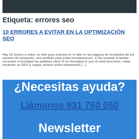
Etiqueta:
errores seo
10 ERRORES A EVITAR EN LA OPTIMIZACIÓN
SEO
Hay 10 errores a evitar, no sólo para avanzar en tu sitio en las páginas de resultados de los
motores de búsqueda, sino también para evitar penalizaciones. 1) No tomarse el tiempo
necesario a investigar las palabras clave Si no investigas lo que se está buscando, estas
haciendo un SEO a ciegas, porque estás optimizando […]
¿Necesitas ayuda?
Llámanos
931 760 060
Newsletter