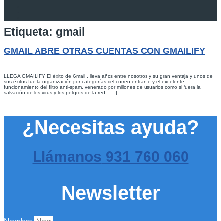
Etiqueta:
gmail
GMAIL ABRE OTRAS CUENTAS CON GMAILIFY
LLEGA GMAILIFY El éxito de Gmail , lleva años entre nosotros y su gran ventaja y unos de
sus éxitos fue la organización por categorías del correo entrante y el excelente
funcionamiento del filtro anti-spam, venerado por millones de usuarios como si fuera la
salvación de los virus y los peligros de la red . […]
¿Necesitas ayuda?
Llámanos
931 760 060
Newsletter