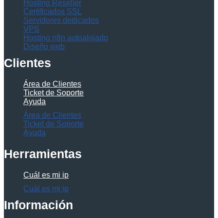
Hosting Reseller
Certificados SSL
Servidores dedicados
VPS
Hosting n8n autoalojado
Diseño web
Clientes
Área de Clientes
Ticket de Soporte
Ayuda
Área de Clientes
Ticket de Soporte
Ayuda
Herramientas
Cuál es mi ip
Cuál es mi ip
Información