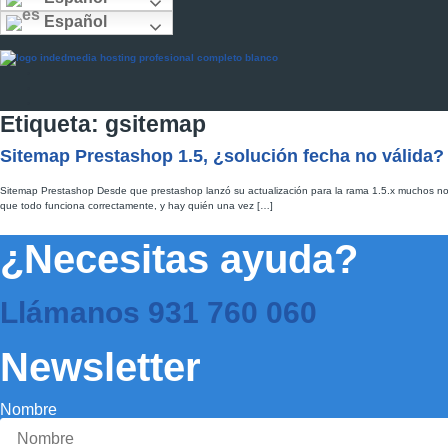
Español
Etiqueta:
gsitemap
Sitemap Prestashop 1.5, ¿solución fecha no válida?
Sitemap Prestashop Desde que prestashop lanzó su actualización para la rama 1.5.x muchos n
que todo funciona correctamente, y hay quién una vez […]
¿Necesitas ayuda?
Llámanos
931 760 060
Newsletter
Nombre