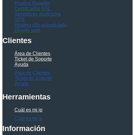
Hosting Reseller
Certificados SSL
Servidores dedicados
VPS
Hosting n8n autoalojado
Diseño web
Clientes
Área de Clientes
Ticket de Soporte
Ayuda
Área de Clientes
Ticket de Soporte
Ayuda
Herramientas
Cuál es mi ip
Cuál es mi ip
Información