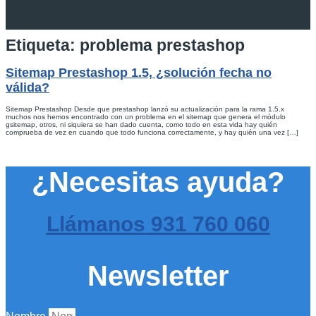
Etiqueta:
problema prestashop
Sitemap Prestashop 1.5, ¿solución fecha no
válida?
Sitemap Prestashop Desde que prestashop lanzó su actualización para la rama 1.5.x
muchos nos hemos encontrado con un problema en el sitemap que genera el módulo
gsitemap, otros, ni siquiera se han dado cuenta, como todo en esta vida hay quién
comprueba de vez en cuando que todo funciona correctamente, y hay quién una vez […]
¿Necesitas ayuda?
Llámanos
931 760 060
Newsletter