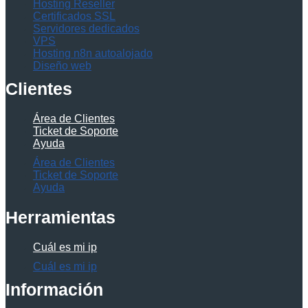
Hosting Reseller
Certificados SSL
Servidores dedicados
VPS
Hosting n8n autoalojado
Diseño web
Clientes
Área de Clientes
Ticket de Soporte
Ayuda
Área de Clientes
Ticket de Soporte
Ayuda
Herramientas
Cuál es mi ip
Cuál es mi ip
Información