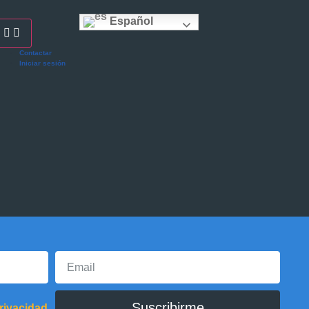
Español
Contactar
Iniciar sesión
la construcción de un sitio web. Esto se aplica tanto a la tu cms, plugins,
Suscribirme
privacidad