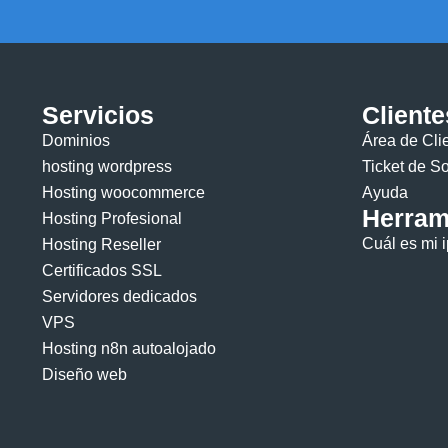
Servicios
Cliente
Dominios
Dominios
Área de Cli
hosting wordpress
Ticket de S
Transferir
Hosting woocommerce
Ayuda
Dominio
Herram
Registrar
Hosting Profesional
Transfiere
Dominio
Cuál es mi i
Hosting Reseller
tu
Encuentra
Certificados SSL
dominio
el
Servidores dedicados
fácilmente
nombre
VPS
a
de
Hosting n8n autoalojado
Indedmedia
dominio
Diseño web
perfecto.