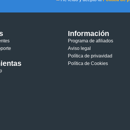
es tu
hosting
web.
s
Información
entes
Programa de afiliados
Registra
oporte
Aviso legal
o
Política de privavidad
ientas
Certificados
Política de Cookies
Transfiere
SSL
p
tu
Encripta
tus
dominio
datos
con un
¡ahora!
.
certificado
SSL