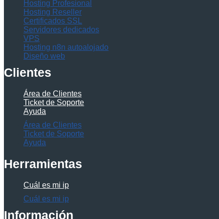
Hosting Profesional
Hosting Reseller
Certificados SSL
Servidores dedicados
VPS
Hosting n8n autoalojado
Diseño web
Clientes
Área de Clientes
Ticket de Soporte
Ayuda
Área de Clientes
Ticket de Soporte
Ayuda
Herramientas
Cuál es mi ip
Cuál es mi ip
Información