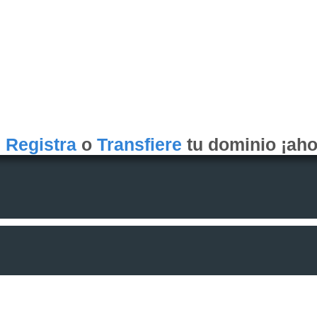
Registra
o
Transfiere
tu dominio ¡aho