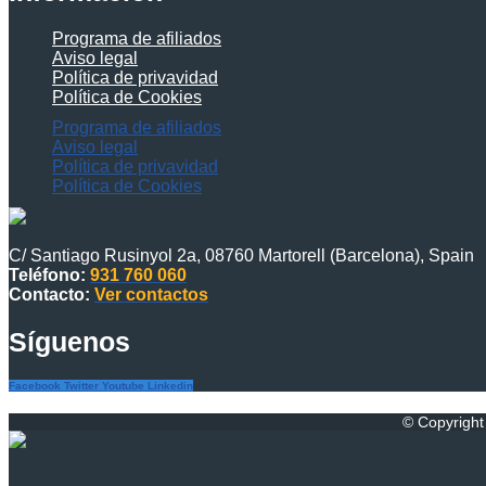
Programa de afiliados
Aviso legal
Política de privavidad
Política de Cookies
Programa de afiliados
Aviso legal
Política de privavidad
Política de Cookies
C/ Santiago Rusinyol 2a, 08760 Martorell (Barcelona), Spain
Teléfono:
931 760 060
Contacto:
Ver contactos
Síguenos
Facebook
Twitter
Youtube
Linkedin
© Copyright